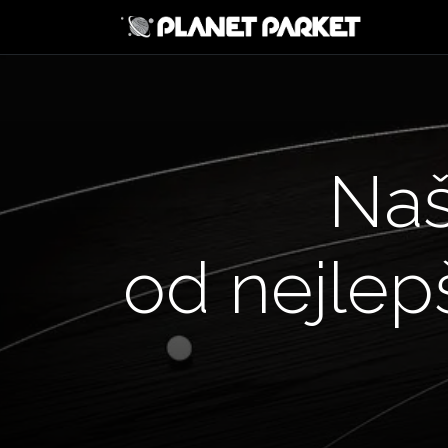
Přejít na obsah
Úvod
Naš
od nejlep