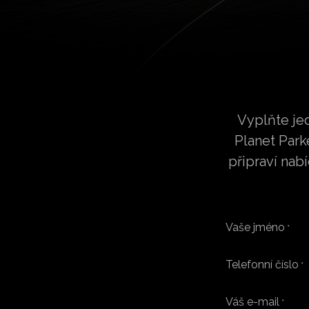
Vyplňte je
Planet Par
připraví nab
Vaše jméno
*
Telefonní číslo
*
Váš e-mail
*