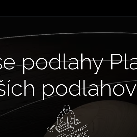
Produkty
Dřevěné podlahy
Galerie
Blog
Prodejní místa
e podlahy Pl
ších podlahový