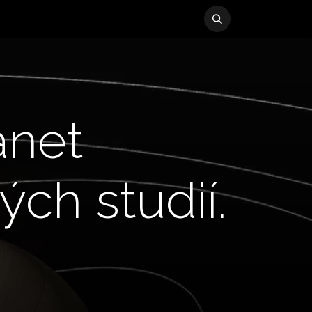
anet
ch studií.