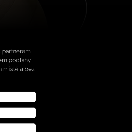
m partnerem
em podlahy,
m místě a bez