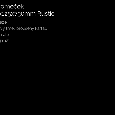
romeček
x125x730mm Rustic
fáze
vý tmel, broušený kartáč
urale
,3 m2)