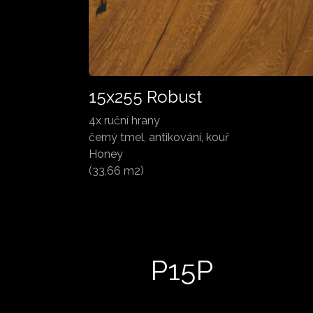
15x255 Robust
4x ruční hrany
černý tmel, antikování, kouř
Honey
(33,66 m2)
P15P