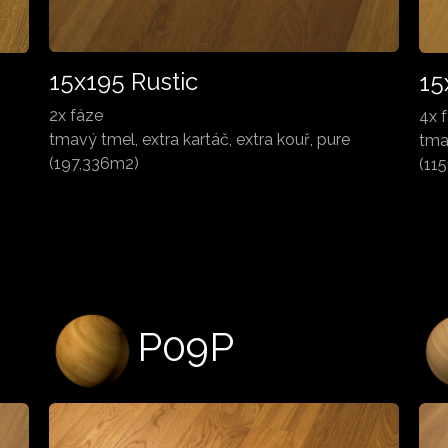
15x195 Rustic
15
2x fáze
4x 
tmavý tmel, extra kartáč, extra kouř, pure
tma
(197,336m2)
(11
P09P