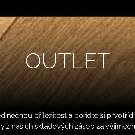
Produkty
Dřevěné podlahy
Galerie
Blog
Prodejní místa
OUTLET
edinečnou příležitost a pořiďte si prvotří
y z našich skladových zásob za výjimečn