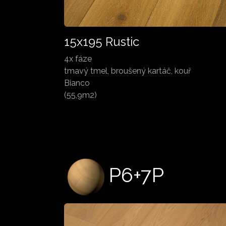
15x195 Rustic
4x fáze
tmavý tmel, broušený kartáč, kouř
Bianco
(55,9m2)
P6+7P