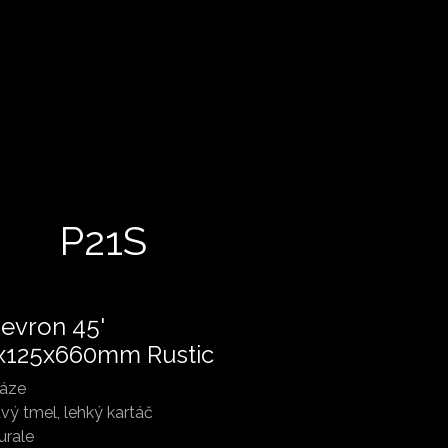
P21S
evron 45'
x125x660mm Rustic
fáze
vý tmel, lehký kartáč
urale