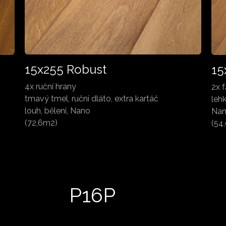
15x255 Robust
15
4x ruční hrany
2x 
tmavý tmel, ruční dláto, extra kartáč
lehk
louh, bělení, Nano
Na
(72,6m2)
(54
P16P