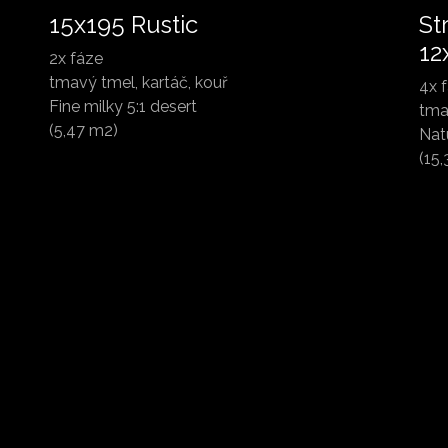
15x195 Rustic
St
12
2x fáze
tmavý tmel, kartáč, kouř
4x 
Fine milky 5:1 desert
tma
(5,47 m2)
Nat
(15