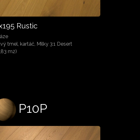
x195 Rustic
fáze
vý tmel, kartáč, Milky 3:1 Desert
5,83 m2)
P10P