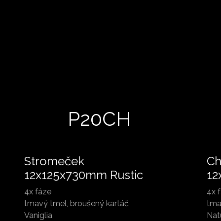
P20CH
Stromeček
Ch
12x125x730mm Rustic
12
4x fáze
4x 
tmavý tmel, broušený kartáč
tma
Vaniglia
Nat