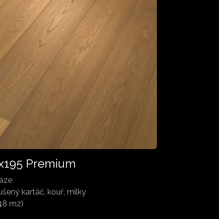
x195 Premium
fáze
ušený kartáč, kouř, milky
,48 m2)