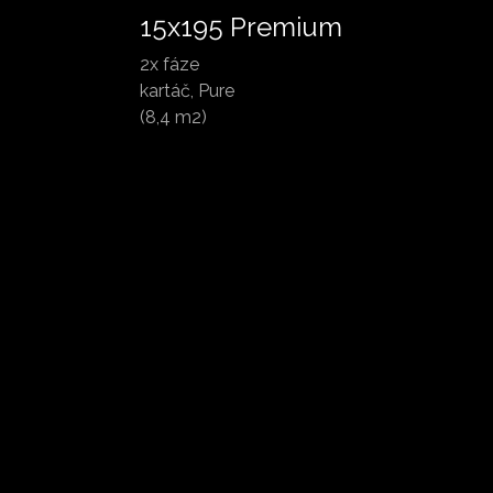
15x195 Premium
2x fáze
kartáč, Pure
(8,4 m2)