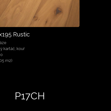
x195 Rustic
fáze
ý kartáč, kouř
no
,05 m2)
P17CH