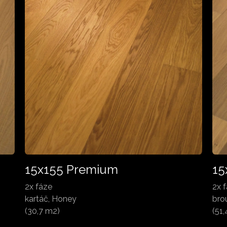
15
15x155 Premium
2x 
2x fáze
bro
kartáč, Honey
(51
(30,7 m2)