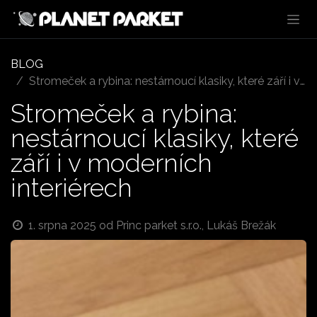
Přejít na obsah
BLOG
Stromeček a rybina: nestárnoucí klasiky, které září i v moderních interiérech
Stromeček a rybina:
nestárnoucí klasiky, které
září i v moderních
interiérech
1. srpna 2025
od
Princ parket s.r.o., Lukáš Brežák